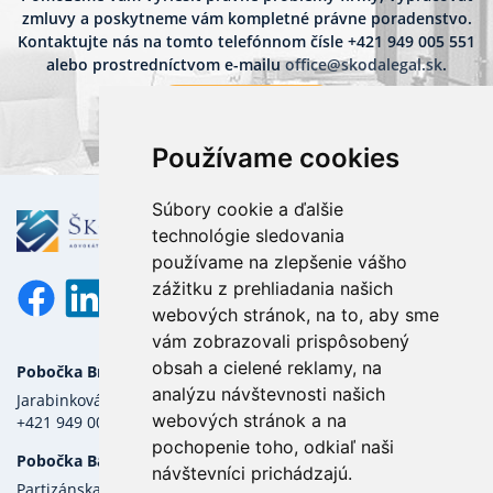
zmluvy a poskytneme vám kompletné právne poradenstvo.
Kontaktujte nás na tomto telefónnom čísle
+421 949 005 551
alebo prostredníctvom e-mailu
office@skodalegal.sk
.
Kontaktujte nás
Používame cookies
Súbory cookie a ďalšie
technológie sledovania
používame na zlepšenie vášho
zážitku z prehliadania našich
webových stránok, na to, aby sme
vám zobrazovali prispôsobený
obsah a cielené reklamy, na
Pobočka Bratislava
O nás
analýzu návštevnosti našich
Jarabinková 2C, 821 09 Bratislava
Prečo my?
webových stránok a na
+421 949 005 551
pochopenie toho, odkiaľ naši
Služby
Pobočka Banská Bystrica
návštevníci prichádzajú.
Partizánska cesta 6626/3, 974 01
Referencie