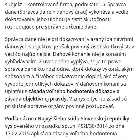
subjekt = kontrolovaná firma, podnikateľ...). Správca
dane (Správca dane = daňový úrad) vykonáva a vedie
dokazovanie. Jeho úlohou je zistiť skutočnosti
rozhodujúce pre
správne určenie dane.
Správca dane nie je pri dokazovaní viazaný iba návrhmi
daňových subjektov, je však povinný zistiť skutkový stav
veci čo najúplnejšie. Daňové konanie nie je konaním
vyhľadávacím. Z uvedeného vyplýva, že je to práve
správca dane kto rozhodne, ktoré dôkazy vykoná, akým
spôsobom a či vôbec dokazovanie doplní, aké závery
vyvodí z jednotlivých dôkazov. V daňovom konaní sa
uplatňuje
zásada voľného hodnotenia dôkazov a
zásada objektívnej pravdy.
V zmysle týchto zásad sú
príslušné správne orgány povinné postupovať.
Podľa názoru Najvyššieho súdu Slovenskej republiky
vysloveného v rozsudku sp. zn. 4Sžf/30/2014 zo dňa
17.02.2015 aplikácia zásady voľného hodnotenia