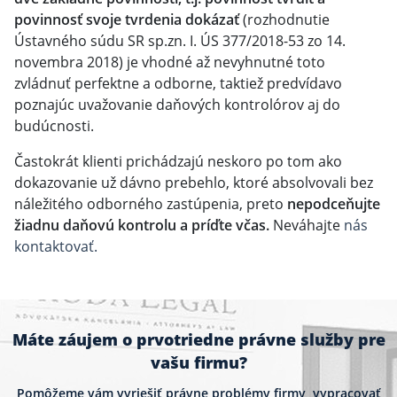
povinnosť svoje tvrdenia dokázať
(rozhodnutie
Ústavného súdu SR sp.zn. I. ÚS 377/2018-53 zo 14.
novembra 2018) je vhodné až nevyhnutné toto
zvládnuť perfektne a odborne, taktiež predvídavo
poznajúc uvažovanie daňových kontrolórov aj do
budúcnosti.
Častokrát klienti prichádzajú neskoro po tom ako
dokazovanie už dávno prebehlo, ktoré absolvovali bez
náležitého odborného zastúpenia, preto
nepodceňujte
žiadnu daňovú kontrolu a príďte včas.
Neváhajte
nás
kontaktovať.
Máte záujem o prvotriedne právne služby pre
vašu firmu?
Pomôžeme vám vyriešiť právne problémy firmy, vypracovať