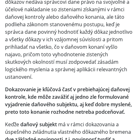
dôkazov nedáva správcovi dane právo na svojvoľné a
účelové nakladanie so zisteniami získanými v rámci
daňovej kontroly alebo daňového konania, ale táto
podlieha zákonom stanovenému postupu, keď je
správca dane povinný hodnotiť každý dôkaz jednotlivo
a všetky dôkazy v ich vzájomnej súvislosti a pritom
prihliadať na všetko, čo v daňovom konaní vyšlo
najavo, pričom toto vyhodnotenie zistených
skutkových okolností musí zodpovedať zásadám
logického myslenia a správnej aplikácii relevantných
ustanovení.
Dokazovanie je kľúčová časť v prebiehajúcej daňovej
kontrole, kde môže zavážiť aj jedno zle formulované
vyjadrenie daňového subjektu, aj keď dobre myslené,
preto toto konanie rozhodne netreba podceňovať.
Keďže
daňový subjekt
má v rámci dokazovania a
úspešného zvládnutia vlastného dôkazného bremena
dve základné povinnosti, t.j. povinnosť tvrdiť a