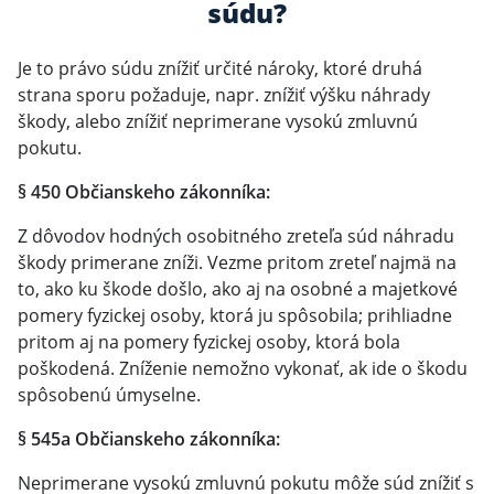
súdu?
Je to právo súdu znížiť určité nároky, ktoré druhá
strana sporu požaduje, napr. znížiť výšku náhrady
škody, alebo znížiť neprimerane vysokú zmluvnú
pokutu.
§ 450 Občianskeho zákonníka:
Z dôvodov hodných osobitného zreteľa súd náhradu
škody primerane zníži. Vezme pritom zreteľ najmä na
to, ako ku škode došlo, ako aj na osobné a majetkové
pomery fyzickej osoby, ktorá ju spôsobila; prihliadne
pritom aj na pomery fyzickej osoby, ktorá bola
poškodená. Zníženie nemožno vykonať, ak ide o škodu
spôsobenú úmyselne.
§ 545a Občianskeho zákonníka:
Neprimerane vysokú zmluvnú pokutu môže súd znížiť s