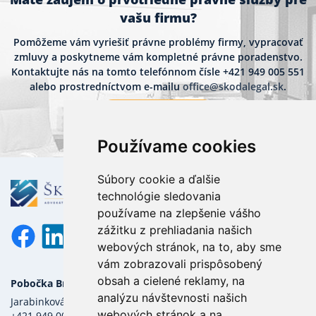
vašu firmu?
Pomôžeme vám vyriešiť právne problémy firmy, vypracovať
zmluvy a poskytneme vám kompletné právne poradenstvo.
Kontaktujte nás na tomto telefónnom čísle
+421 949 005 551
alebo prostredníctvom e-mailu
office@skodalegal.sk
.
Kontaktujte nás
Používame cookies
Súbory cookie a ďalšie
technológie sledovania
používame na zlepšenie vášho
zážitku z prehliadania našich
webových stránok, na to, aby sme
vám zobrazovali prispôsobený
obsah a cielené reklamy, na
Pobočka Bratislava
O nás
analýzu návštevnosti našich
Jarabinková 2C, 821 09 Bratislava
Prečo my?
webových stránok a na
+421 949 005 551