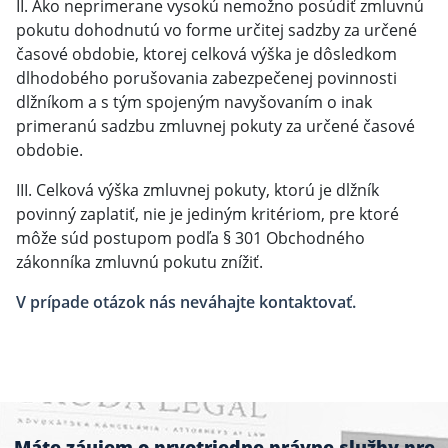
II. Ako neprimerane vysokú nemožno posúdiť zmluvnú
pokutu dohodnutú vo forme určitej sadzby za určené
časové obdobie, ktorej celková výška je dôsledkom
dlhodobého porušovania zabezpečenej povinnosti
dlžníkom a s tým spojeným navyšovaním o inak
primeranú sadzbu zmluvnej pokuty za určené časové
obdobie.
III. Celková výška zmluvnej pokuty, ktorú je dlžník
povinný zaplatiť, nie je jediným kritériom, pre ktoré
môže súd postupom podľa § 301 Obchodného
zákonníka zmluvnú pokutu znížiť.
V prípade otázok nás neváhajte kontaktovať.
Máte záujem o prvotriedne právne služby pre