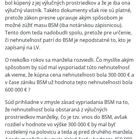
bol kúpený z jej výlučných prostriedkov a že je iba ona
výlučný vlastník. Takéto dokumenty však nie sú platné,
pretože zákon presne upravuje akým spôsobom je
možné zúžiť masu BSM (iba notárskou zápisnicou).
Tento dom teda nadobudli spolu, pretože pre určenie,
či nehnuteľnosť patrí do BSM je nepodstatné to, kto je
zapísaný na LV.
O niekoľko rokov sa manželia rozviedli. Čo myslíte akým
spôsobom by súd mal vysporiadať túto nehnuteľnosť
ak vieme, že kúpna cena nehnuteľnosti bola 300 000 € a
v čase zániku BSM už hodnota tejto nehnuteľnosti bola
600 000 € ?
Súd prihliadne v zmysle zásad vypriadania BSM na to,
že nehnuteľnosť bola obstaraná z výlučných
prostriedkov manželky, čo je tzv. vnos do BSM, avšak
rozdiel v hodnote vo výške 300 000 € by mal byť
rozdelený na polovicu a teda aj pred druhého manžela.