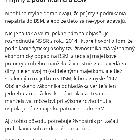
Mnohí sa mylne domnievajú, že príjmy z podnikania
nepatria do BSM, alebo že tieto sa nevyporiadavajú.
Nie je to tak a veľmi pekne nám to objasňuje
rozhodnutie NS SR z roku 2014 , ktoré hovorí o tom, že
podnikanie fyzickej osoby tzv. živnostníka má významný
ekonomický dopad na BSM, a teda aj majetkové
pomery druhého manžela. Živnostník zodpovedá za
dlhy nielen svojim (oddeleným) majetkom, ale tiež
spoločným majetkom v BSM, lebo v zmysle §147
Občianskeho zákonníka pohľadávka veriteľa len
jedného z manželov, ktorá vznikla za trvania
manželstva, môže byť pri výkone rozhodnutia
uspokojená i z majetku patriaceho do BSM.
Aj z tohto dôvodu potrebuje živnostník pri začatí
podnikania súhlas druhého manžela.