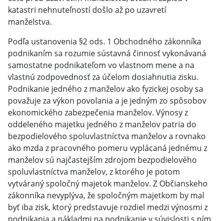
katastri nehnuteľností došlo až po uzavretí
manželstva.
Podľa ustanovenia §2 ods. 1 Obchodného zákonníka
podnikaním sa rozumie sústavná činnosť vykonávaná
samostatne podnikateľom vo vlastnom mene a na
vlastnú zodpovednosť za účelom dosiahnutia zisku.
Podnikanie jedného z manželov ako fyzickej osoby sa
považuje za výkon povolania a je jedným zo spôsobov
ekonomického zabezpečenia manželov. Výnosy z
oddeleného majetku jedného z manželov patria do
bezpodielového spoluvlastníctva manželov a rovnako
ako mzda z pracovného pomeru vyplácaná jednému z
manželov sú najčastejším zdrojom bezpodielového
spoluvlastníctva manželov, z ktorého je potom
vytváraný spoločný majetok manželov. Z Občianskeho
zákonníka nevyplýva, že spoločným majetkom by mal
byť iba zisk, ktorý predstavuje rozdiel medzi výnosmi z
podnikania a nákladmi na podnikanie v súvislosti s ním