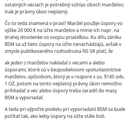
ostatných veciach je potrebný súhlas oboch manželov;
inak je právny úkon neplatný.
Čo to teda znamená v praxi? Manžel použije úspory vo
výške 20 000 € na účte manželov a minie ich napr. na
drahej dovolenke so svojou priateľkou. Ku dňu zániku
BSM sa už tieto úspory na účte nenachádzajú, avšak v
zmysle publikovaného rozhodnutia NS SR platí, že
ak jeden z manželov nakladal s vecami a alebo
úsporami, ktoré sú v bezpodielovom spoluvlastníctve
manželov, spôsobom, ktorý je v rozpore s us. §145 ods.
1 OZ, potom na tento neplatný právny úkon nemožno
prihliadať a vec alebo úspory treba zaradiť do masy
BSM a vyporiadať.
A teda pri výpočte podielu pri vyporiadaní BSM sa bude
počítať tak, ako keby úspory na účte stále boli.