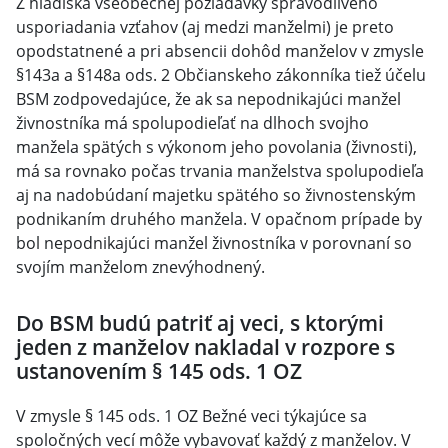
Z hľadiska všeobecnej požiadavky spravodlivého
usporiadania vzťahov (aj medzi manželmi) je preto
opodstatnené a pri absencii dohôd manželov v zmysle
§143a a §148a ods. 2 Občianskeho zákonníka tiež účelu
BSM zodpovedajúce, že ak sa nepodnikajúci manžel
živnostníka má spolupodieľať na dlhoch svojho
manžela spätých s výkonom jeho povolania (živnosti),
má sa rovnako počas trvania manželstva spolupodieľa
aj na nadobúdaní majetku spätého so živnostenským
podnikaním druhého manžela. V opačnom prípade by
bol nepodnikajúci manžel živnostníka v porovnaní so
svojím manželom znevýhodnený.
Do BSM budú patriť aj veci, s ktorými
jeden z manželov nakladal v rozpore s
ustanovením § 145 ods. 1 OZ
V zmysle § 145 ods. 1 OZ Bežné veci týkajúce sa
spoločných vecí môže vybavovať každý z manželov. V