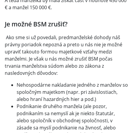
A teda manželka by mala získať časť v hodnote 450 000
€ a manžel 150 000 €.
Je možné BSM zrušiť?
Ako sme si už povedali, predmanželské dohody náš
právny poriadok nepozná a preto u nás nie je možné
upraviť takouto formou majetkové vzťahy medzi
manželmi. Je však u nás možné zrušiť BSM počas
trvania manželstva súdom alebo zo zákona z
nasledovných dôvodov:
Nehospodárne nakladanie jedného z manželov so
spoločným majetkom (napr. pri závislostiach,
alebo hraní hazardných hier a pod.)
Podnikanie druhého manžela (ale pozor,
podnikaním sa nemyslí ak je niekto štatutár,
alebo spoločník v obchodnej spoločnosti, v
zásade sa myslí podnikanie na živnosť, alebo