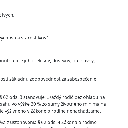
stvých.
výchovu a starostlivosť.
hnutnú pre jeho telesný, duševný, duchovný,
ožností základnú zodpovednosť za zabezpečenie
 62 ods. 3 stanovuje: „Každý rodič bez ohľadu na
ozsahu vo výške 30 % zo sumy životného minima na
cie výživného v Zákone o rodine nenachádzame.
ýva z ustanovenia § 62 ods. 4 Zákona o rodine,