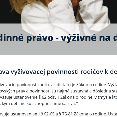
inné právo - výživné na 
va vyživovacej povinnosti rodičov k 
ovaciu povinnosť rodičov k dieťaťu je Zákon o rodine. Vyži
čovských práv a povinností sú najmä sústavná a dôsledná star
väzuje ustanovenie § 62 ods. 1 Zákona o rodine, v zmysle kto
 kým deti nie sú schopné samé sa živiť.“
avuje ustanoveniami § 62-65 a § 75-81 Zákona o rodine. Ust