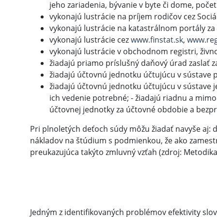
jeho zariadenia, bývanie v byte či dome, počet 
vykonajú lustrácie na príjem rodičov cez Sociá
vykonajú lustrácie na katastrálnom portály za
vykonajú lustrácie cez
www.finstat.sk
,
www.reg
vykonajú lustrácie v obchodnom registri, živn
žiadajú priamo príslušný daňový úrad zaslať z
žiadajú účtovnú jednotku účtujúcu v sústave 
žiadajú účtovnú jednotku účtujúcu v sústave 
ich vedenie potrebné; - žiadajú riadnu a mimo
účtovnej jednotky za účtovné obdobie a bezp
Pri plnoletých deťoch súdy môžu žiadať navyše aj:
nákladov na štúdium s podmienkou, že ako zamest
preukazujúca takýto zmluvný vzťah (zdroj: Metodika
Jedným z identifikovaných problémov efektivity slo