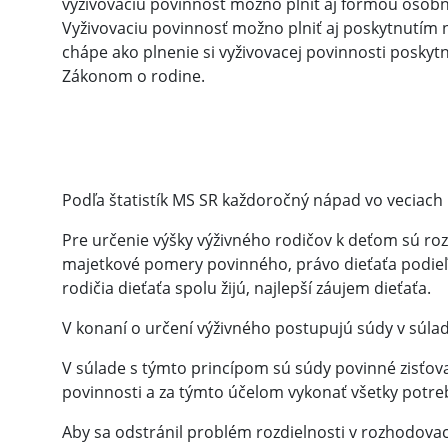
vyživovaciu povinnosť možno plniť aj formou osobnej 
Vyživovaciu povinnosť možno plniť aj poskytnutím na
chápe ako plnenie si vyživovacej povinnosti posk
Zákonom o rodine.
Podľa štatistík MS SR každoročný nápad vo veciach
Pre určenie výšky výživného rodičov k deťom sú 
majetkové pomery povinného,
právo dieťaťa podieľ
rodičia dieťaťa spolu žijú,
najlepší záujem dieťaťa.
V konaní o určení výživného postupujú súdy v súla
V súlade s týmto princípom sú súdy povinné zisťov
povinnosti a za týmto účelom vykonať všetky potreb
Aby sa odstránil problém rozdielnosti v rozhodovac