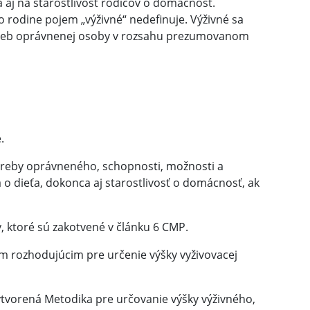
da aj na starostlivosť rodičov o domácnosť.
o rodine pojem „výživné“ nedefinuje. Výživné sa
otrieb oprávnenej osoby v rozsahu prezumovanom
.
otreby oprávneného,
schopnosti,
možnosti a
 o dieťa,
dokonca aj starostlivosť o domácnosť, ak
, ktoré sú zakotvené v článku 6 CMP.
ám rozhodujúcim pre určenie výšky vyživovacej
vytvorená Metodika pre určovanie výšky výživného,