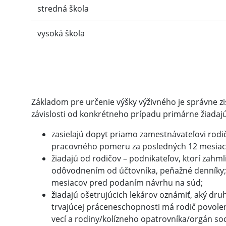
stredná škola
vysoká škola
Základom pre určenie výšky výživného je správne zis
závislosti od konkrétneho prípadu primárne žiadajú 
zasielajú dopyt priamo zamestnávateľovi rod
pracovného pomeru za posledných 12 mesiacov,
žiadajú od rodičov – podnikateľov, ktorí zahml
odôvodnením od účtovníka, peňažné denníky; p
mesiacov pred podaním návrhu na súd;
žiadajú ošetrujúcich lekárov oznámiť, aký dru
trvajúcej práceneschopnosti má rodič povolen
vecí a rodiny/kolízneho opatrovníka/orgán soc