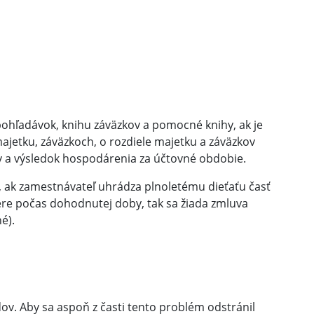
pohľadávok, knihu záväzkov a pomocné knihy, ak je
majetku, záväzkoch, o rozdiele majetku a záväzkov
y a výsledok hospodárenia za účtovné obdobie.
, ak zamestnávateľ uhrádza plnoletému dieťaťu časť
e počas dohodnutej doby, tak sa žiada zmluva
é).
dov. Aby sa aspoň z časti tento problém odstránil