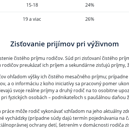
15-18
24%
19 a viac
26%
Zisťovanie prijímov pri výživnom
tenie čistého príjmu rodičov. Súd pri zisťovaní čistého príj
rodičov preukázať ich príjem a sekundárne zisťujú príjmy, ži
ičov ohľadom výšky ich čistého mesačného príjmu; prípadn
 a o informáciu z koho iniciatívy sa pracovný pomer ukonč
ievajú svoje reálne príjmy a druhý rodič na to osobitne upo
ri fyzických osobách – podnikateľoch s paušálnou daňou ži
h práce môže rodič vykonávať vzhľadom na jeho aktuálny zdr
é vychádzky (prípadne súdy dajú termín pojednávania na ča
iálnoprávnej ochrany detí, šetrením v domácnosti rodiča zis