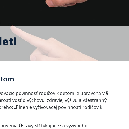
deti
deťom
vovacie povinnosť rodičov k deťom je upravená v §
ostlivosť o výchovu, zdravie, výživu a všestranný
rého: „Plnenie vyživovacej povinnosti rodičov k
anovenia Ústavy SR týkajúce sa výživného