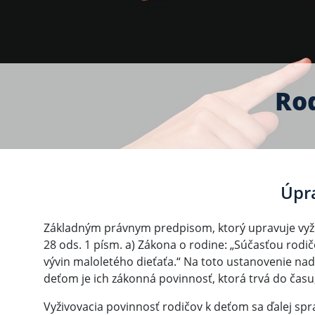
Rod
Úpra
Základným právnym predpisom, ktorý upravuje vyživ
28 ods. 1 písm. a) Zákona o rodine: „Súčasťou rodi
vývin maloletého dieťaťa.“ Na toto ustanovenie nad
deťom je ich zákonná povinnosť, ktorá trvá do času,
Vyživovacia povinnosť rodičov k deťom sa ďalej spr