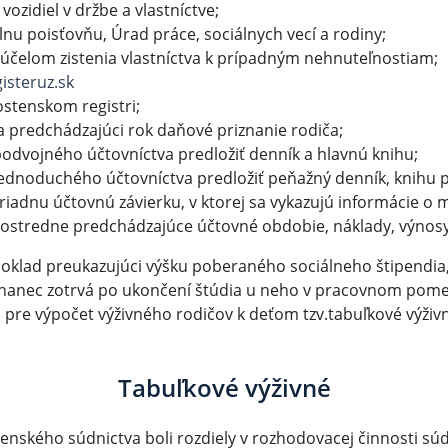
vozidiel v držbe a vlastníctve;
lnu poisťovňu, Úrad práce, sociálnych vecí a rodiny;
 účelom zistenia vlastníctva k prípadným nehnuteľnostiam;
isteruz.sk
ostenskom registri;
a predchádzajúci rok daňové priznanie rodiča;
podvojného účtovníctva predložiť denník a hlavnú knihu;
jednoduchého účtovníctva predložiť peňažný denník, knihu 
riadnu účtovnú závierku, v ktorej sa vykazujú informácie o 
rostredne predchádzajúce účtovné obdobie, náklady, výnos
 doklad preukazujúci výšku poberaného sociálneho štipendia
nanec zotrvá po ukončení štúdia u neho v pracovnom pomer
 pre výpočet výživného rodičov k deťom tzv.tabuľkové výživn
Tabuľkové výživné
venského súdnictva boli rozdiely v rozhodovacej činnosti sú