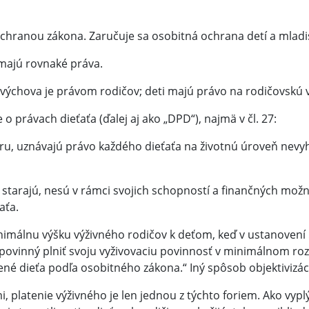
ochranou zákona. Zaručuje sa osobitná ochrana detí a mladi
majú rovnaké práva.
ch výchova je právom rodičov; deti majú právo na rodičovskú 
právach dieťaťa (ďalej aj ako „DPD“), najmä v čl. 27:
oru, uznávajú právo každého dieťaťa na životnú úroveň nevy
eťa starajú, nesú v rámci svojich schopností a finančných m
aťa.
imálnu výšku výživného rodičov k deťom, keď v ustanovení §
povinný plniť svoju vyživovaciu povinnosť v minimálnom r
né dieťa podľa osobitného zákona.“ Iný spôsob objektivizá
 platenie výživného je len jednou z týchto foriem. Ako vypl