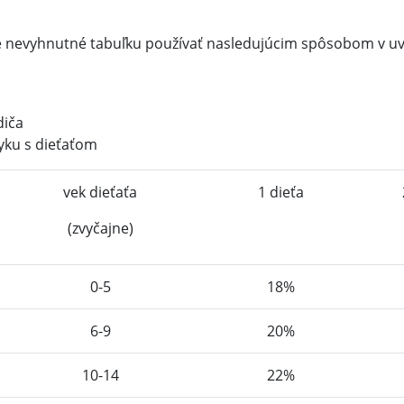
i je nevyhnutné tabuľku používať nasledujúcim spôsobom v 
diča
tyku s dieťaťom
vek dieťaťa
1 dieťa
(zvyčajne)
0-5
18%
6-9
20%
10-14
22%