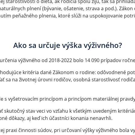
starostlivosti o dieťa, ak rodičia spolu žijú, tak sa prihlia
turálnych plnení (bývanie, ošatenie, strava a pod.). Zákon 
ytnutím peňažného plnenia, ktoré slúži na uspokojovanie p
Ako sa určuje výška výživného?
 určenia výživného od 2018-2022 bolo 14 090 prípadov ročne
rozhodujúce kritéria dané Zákonom o rodine: odôvodnené p
ať sa na životnej úrovni rodičov,
osobná starostlivosť rodiča
de s vyšetrovacím princípom a princípom materiálnej pravdy
ať skutočný stav veci vo vzťahu k všetkým uvedeným kritéri
né dôkazy, aj keď ich účastníci konania nenavrhli.
ej praxi činnosti súdov, pri určovaní výšky výživného bola 