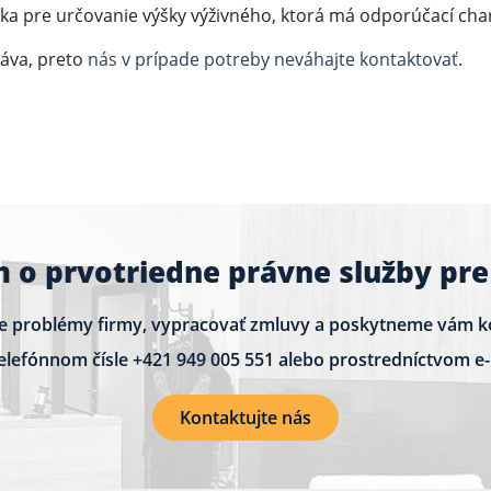
ka pre určovanie výšky výživného, ktorá má odporúčací char
áva, preto
nás v prípade potreby neváhajte kontaktovať
.
 o prvotriedne právne služby pre
e problémy firmy, vypracovať zmluvy a poskytneme vám k
telefónnom čísle
+421 949 005 551
alebo prostredníctvom e
Kontaktujte nás