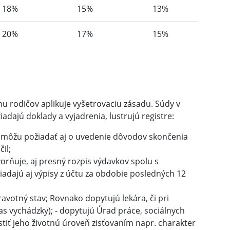
18%
15%
13%
20%
17%
15%
mu rodičov aplikuje vyšetrovaciu zásadu. Súdy v
adajú doklady a vyjadrenia, lustrujú registre:
e môžu požiadať aj o uvedenie dôvodov skončenia
il;
zorňuje, aj presný rozpis výdavkov spolu s
adajú aj výpisy z účtu za obdobie posledných 12
avotný stav; Rovnako dopytujú lekára, či pri
s vychádzky); - dopytujú Úrad práce, sociálnych
tiť jeho životnú úroveň zisťovaním napr. charakter