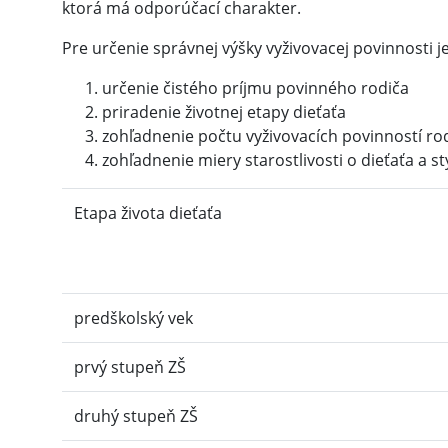
ktorá má odporúčací charakter.
Pre určenie správnej výšky vyživovacej povinnost
určenie čistého príjmu povinného rodiča
priradenie životnej etapy dieťaťa
zohľadnenie počtu vyživovacích povinností ro
zohľadnenie miery starostlivosti o dieťaťa a s
Etapa života dieťaťa
predškolský vek
prvý stupeň ZŠ
druhý stupeň ZŠ