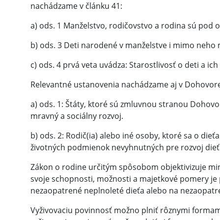
nachádzame v článku 41:
a) ods. 1 Manželstvo, rodičovstvo a rodina sú pod 
b) ods. 3 Deti narodené v manželstve i mimo neho 
c) ods. 4 prvá veta uvádza: Starostlivosť o deti a i
Relevantné ustanovenia nachádzame aj v Dohovore o 
a) ods. 1: Štáty, ktoré sú zmluvnou stranou Dohov
mravný a sociálny rozvoj.
b) ods. 2: Rodič(ia) alebo iné osoby, ktoré sa o di
životných podmienok nevyhnutných pre rozvoj dieť
Zákon o rodine určitým spôsobom objektivizuje min
svoje schopnosti, možnosti a majetkové pomery je 
nezaopatrené neplnoleté dieťa alebo na nezaopatre
Vyživovaciu povinnosť možno plniť rôznymi formami,