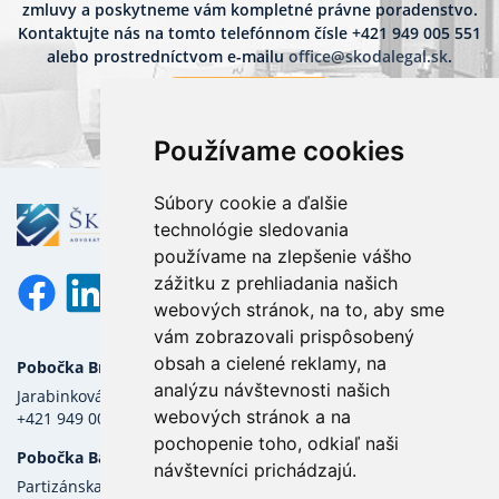
zmluvy a poskytneme vám kompletné právne poradenstvo.
Kontaktujte nás na tomto telefónnom čísle
+421 949 005 551
alebo prostredníctvom e-mailu
office@skodalegal.sk
.
Kontaktujte nás
Používame cookies
Súbory cookie a ďalšie
technológie sledovania
používame na zlepšenie vášho
zážitku z prehliadania našich
webových stránok, na to, aby sme
vám zobrazovali prispôsobený
obsah a cielené reklamy, na
Pobočka Bratislava
O nás
analýzu návštevnosti našich
Jarabinková 2C, 821 09 Bratislava
Prečo my?
webových stránok a na
+421 949 005 551
pochopenie toho, odkiaľ naši
Služby
Pobočka Banská Bystrica
návštevníci prichádzajú.
Partizánska cesta 6626/3, 974 01
Referencie