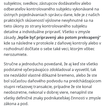
subjektov, svedkov, zástupcov dodávateľov alebo
odberateľov kontrolovaného subjektu vykonávané na
ústnych pojednávaniach správcu dane, kde je z našich
praktických skúseností výslovne nevyhnutné sa na
tieto úkony zo strany kontrolovaného subjektu
detailne a individuálne pripraviť. Všetko v zmysle
zásady „
lepšie byť pripravený ako potom prekvapený
“
kde sa následne v protokole z daňovej kontroly alebo v
rozhodnutí dočítate o sebe také veci, ktorým vôbec
nerozumiete.
Stručne a jednoducho povedané, že aj keď ste všetko
podstatné vyčerpávajúco zdokladoval a vysvetlil, tak
ste nezvládol vlastné dôkazné bremeno, alebo že ste
bol súčasťou daňového podvodu na predchádzajúcom
stupni reťazovej transakcie, prípadne že ste konal
neobozretne, nekonal v dobrej viere, nenaplnil ste
všetky definičné znaky podnikateľskej činnosti v zmysle
zákona a pod.